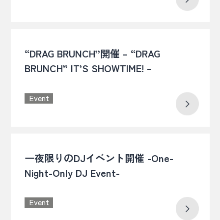
“DRAG BRUNCH”開催 – “DRAG
BRUNCH” IT’S SHOWTIME! –
Event
一夜限りのDJイベント開催 -One-
Night-Only DJ Event-
Event