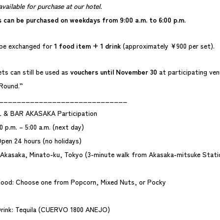
available for purchase at our hotel.
 can be purchased on weekdays from 9:00 a.m. to 6:00 p.m.
 be exchanged for
1 food item + 1 drink
(approximately ¥900 per set).
ts can still be used as
vouchers until November 30
at participating ven
Round.”
_____________________________
 & BAR AKASAKA Participation
0 p.m. – 5:00 a.m. (next day)
Open 24 hours (no holidays)
 Akasaka, Minato-ku, Tokyo (3-minute walk from Akasaka-mitsuke Stati
od: Choose one from Popcorn, Mixed Nuts, or Pocky
ink: Tequila (CUERVO 1800 ANEJO)