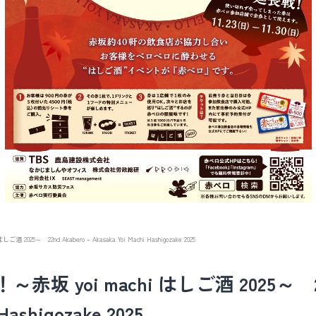
2025～ 22nd Akabero – Akasaka Yoi Machi Hashigozake 2025
坂 yoi machi はしご酒 2025～ 22n
Hashigozake 2025