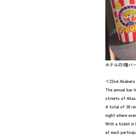
ホテルの1階バ
＜22nd Akabero 
The annual bar-h
streets of Akas
A total of 38 re
night where ever
With a ticket in
at each particip