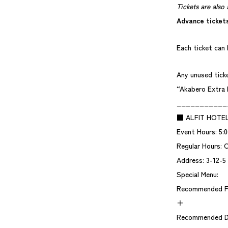
Tickets are also 
Advance tickets
Each ticket can
Any unused ticke
“Akabero Extra 
___________
■ ALFIT HOTEL
Event Hours: 5:0
Regular Hours: 
Address: 3-12-5
Special Menu:
Recommended Fo
＋
Recommended Dr