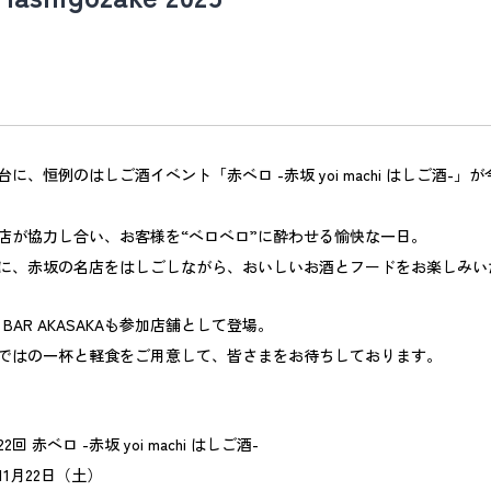
に、恒例のはしご酒イベント「赤ベロ -赤坂 yoi machi はしご酒-」
食店が協力し合い、お客様を“ベロベロ”に酔わせる愉快な一日。
に、赤坂の名店をはしごしながら、おいしいお酒とフードをお楽しみい
L & BAR AKASAKAも参加店舗として登場。
ではの一杯と軽食をご用意して、皆さまをお待ちしております。
要
 赤ベロ -赤坂 yoi machi はしご酒-
11月22日（土）