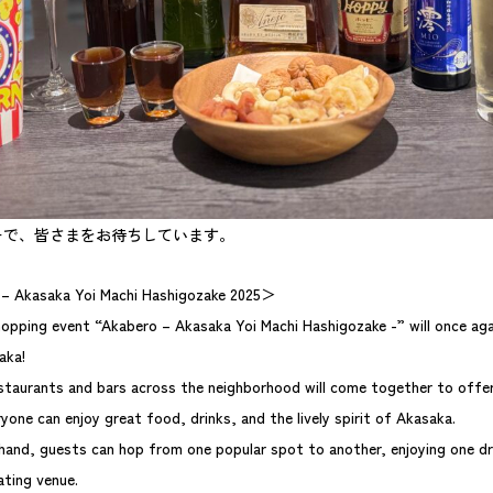
ーで、皆さまをお待ちしています。
– Akasaka Yoi Machi Hashigozake 2025＞
opping event “Akabero – Akasaka Yoi Machi Hashigozake -” will once agai
aka!
staurants and bars across the neighborhood will come together to offer 
yone can enjoy great food, drinks, and the lively spirit of Akasaka.
 hand, guests can hop from one popular spot to another, enjoying one dr
ating venue.