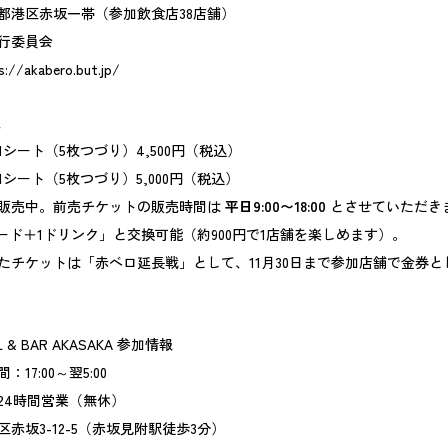
都港区赤坂一帯（参加飲食店38店舗）
行委員会
s://akabero.but.jp/
報
シート（5枚つづり）4,500円（税込）
シート（5枚つづり）5,000円（税込）
販売中。前売チケットの販売時間は
平日9:00〜18:00
とさせていただき
フード＋1ドリンク」と交換可能（約900円で1店舗を楽しめます）。
たチケットは「赤ベロ延長戦」として、11月30日まで参加店舗で金券と
EL & BAR AKASAKA 参加情報
17:00～翌5:00
24時間営業（無休）
赤坂3-12-5（赤坂見附駅徒歩3分）