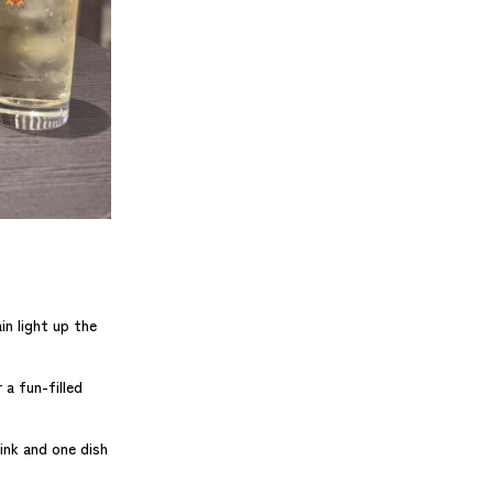
n light up the
a fun-filled
ink and one dish