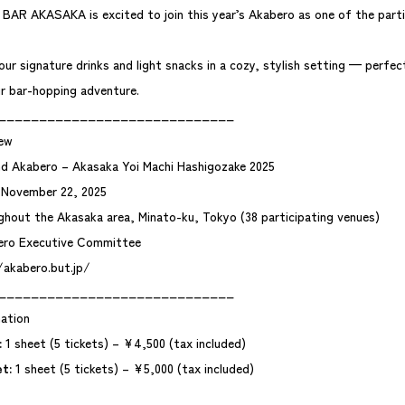
AR AKASAKA is excited to join this year’s Akabero as one of the parti
 our signature drinks and light snacks in a cozy, stylish setting — perfec
ur bar-hopping adventure.
_____________________________
ew
d Akabero – Akasaka Yoi Machi Hashigozake 2025
 November 22, 2025
ghout the Akasaka area, Minato-ku, Tokyo (38 participating venues)
bero Executive Committee
/akabero.but.jp/
_____________________________
ation
:
1 sheet (5 tickets) – ¥4,500 (tax included)
t:
1 sheet (5 tickets) – ¥5,000 (tax included)