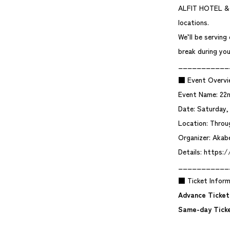
ALFIT HOTEL & B
locations.
We’ll be serving
break during yo
___________
■ Event Overvi
Event Name: 22n
Date: Saturday,
Location: Throu
Organizer: Aka
Details:
https:/
___________
■ Ticket Inform
Advance Ticket
Same-day Ticke