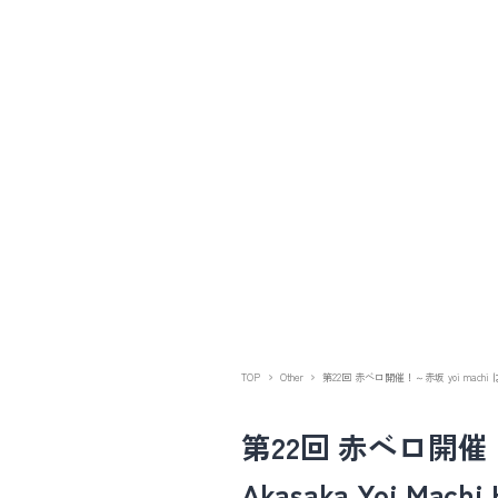
TOP
Other
第22回 赤ベロ開催！～赤坂 yoi machi はしご酒 
第22回 赤ベロ開催！～赤
Akasaka Yoi Machi 