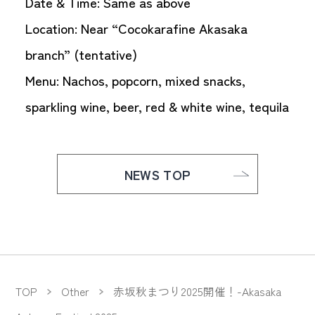
Date & Time: Same as above
Location: Near “Cocokarafine Akasaka
branch” (tentative)
Menu: Nachos, popcorn, mixed snacks,
sparkling wine, beer, red & white wine, tequila
NEWS TOP
TOP
Other
赤坂秋まつり2025開催！-Akasaka