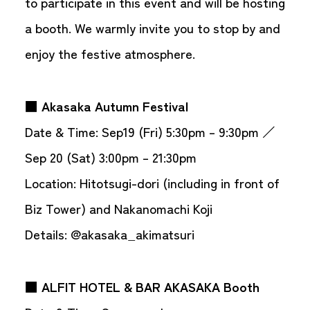
to participate in this event and will be hosting
a booth. We warmly invite you to stop by and
enjoy the festive atmosphere.
■ Akasaka Autumn Festival
Date & Time: Sep19 (Fri) 5:30pm – 9:30pm ／
Sep 20 (Sat) 3:00pm – 21:30pm
Location: Hitotsugi-dori (including in front of
Biz Tower) and Nakanomachi Koji
Details:
@akasaka_akimatsuri
■ ALFIT HOTEL & BAR AKASAKA Booth